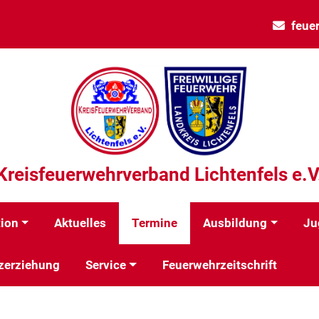
feue
Kreisfeuerwehrverband Lichtenfels e.V
tion
Aktuelles
Termine
Ausbildung
Ju
zerziehung
Service
Feuerwehrzeitschrift