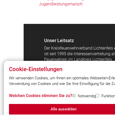
Jugendleistungsmarsch
Unser Leitsatz
Der Kreisfeuerwehrverband Lichtenfels e
ist seit 1995 die Interessenvertretung al
Feuerwehren im Landkreis Lichtenfels.
Cookie-Einstellungen
Wir verwenden Cookies, um Ihnen ein optimales Webseiten-Erle
Verwendung von Cookies und wie Sie Ihre Einwilligung für die 
© 2026 Kreisfeuerwehrverband Lichtenf
e.V.
Welchen Cookies stimmen Sie zu?
Notwendig
Funktion
Alle auswählen