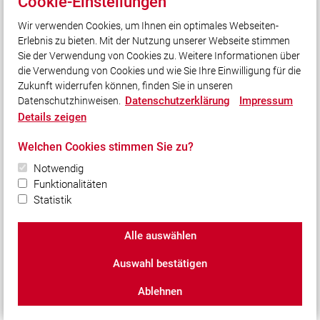
Cookie-Einstellungen
EBENSFELD. 128 Jugendfeuerwehrleute in 34 Gruppen aus
Wir verwenden Cookies, um Ihnen ein optimales Webseiten-
dem gesamten Landkreis stellen sich am Sonntag, 14.
Erlebnis zu bieten. Mit der Nutzung unserer Webseite stimmen
September 2025, beim Jugendleistungsmarsch anlässlich
Sie der Verwendung von Cookies zu. Weitere Informationen über
des 32. Kreisjugendfeuerwehrtag den Herausforderungen.
die Verwendung von Cookies und wie Sie Ihre Einwilligung für die
Die Besucher erwartet ein abwechslungsreiches
Zukunft widerrufen können, finden Sie in unseren
Rahmenprogramm.
Datenschutzerklärung
Impressum
Datenschutzhinweisen.
Details zeigen
Mehr anzeigen
Welchen Cookies stimmen Sie zu?
Notwendig
Funktionalitäten
Statistik
Alle auswählen
Auswahl bestätigen
Ablehnen